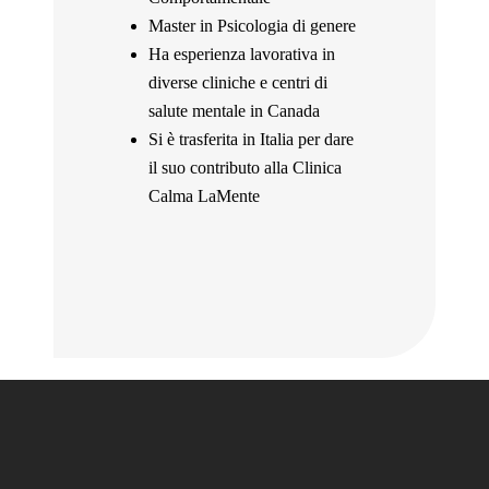
Master in Psicologia di genere
Ha svolto 
Ha esperienza lavorativa in
formativo 
diverse cliniche e centri di
psicologia
salute mentale in Canada
Ha parteci
Si è trasferita in Italia per dare
di formaz
il suo contributo alla Clinica
aggiornam
Calma LaMente
È un profe
attento al
pazienti