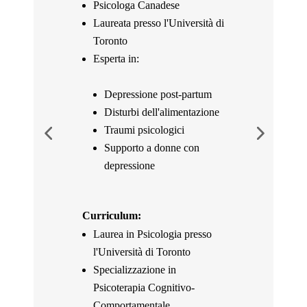
Psicologa Canadese
Psicologo
Laureata presso l'Università di
Diplomato
Toronto
di Bologn
Esperta in:
Esperto in
Depressione post-partum
Disturb
Disturbi dell'alimentazione
Fobie
Traumi psicologici
Attacch
Supporto a donne con
Stress
depressione
Curriculum
Curriculum:
Diploma d
Laurea in Psicologia presso
Psicologia
l'Università di Toronto
di Bologn
Specializzazione in
Iscrizione
Psicoterapia Cognitivo-
Psicologi 
Comportamentale
Romagna