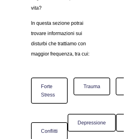
vita?
In questa sezione potrai
trovare informazioni sui
disturbi che trattiamo con
maggior frequenza,
tra cui:
Forte
Trauma
Sessu
Stress
Depressione
Timid
Conflitti