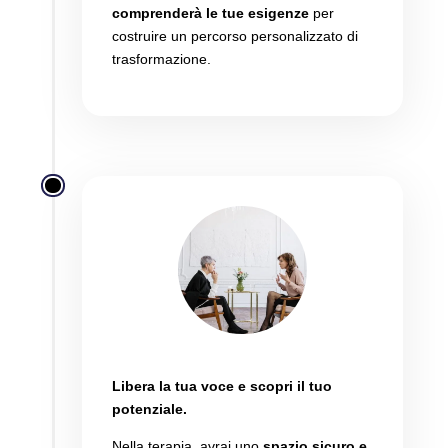
comprenderà le tue esigenze
per
costruire un percorso personalizzato di
trasformazione.
Inizia a parlare
Libera la tua voce e scopri il tuo
potenziale.
Nella terapia,
avrai uno
spazio sicuro e