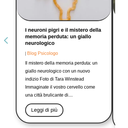
I neuroni pigri e il mistero della
Sc
memoria perduta: un giallo
co
neurologico
ce
|
Blog Psicologo
|
B
Il mistero della memoria perduta: un
Ph
giallo neurologico con un nuovo
@c
indizio Foto di Tara Winstead
Sco
Immaginate il vostro cervello come
com
una città brulicante di…
com
è 
Leggi di più