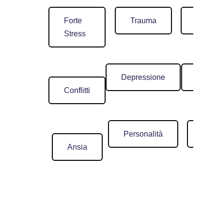
Forte
Trauma
Sessu
Stress
Depressione
Timid
Conflitti
Personalità
Lav
Ansia