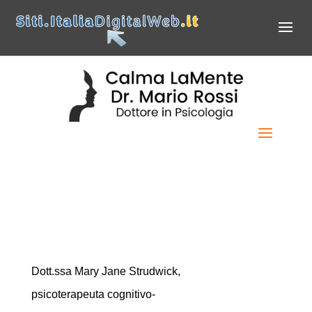
Dott.ssa Mary Jane
Strudwick: Esperta di
stress, ansia e disturbi
femminili
Dott.ssa Mary Jane Strudwick,
psicoterapeuta cognitivo-