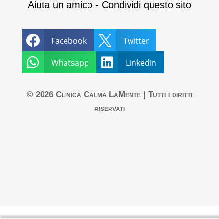
Aiuta un amico - Condividi questo sito


Facebook
Twitter


Whatsapp
Linkedin
© 2026 Clinica Calma LaMente | Tutti i diritti
riservati