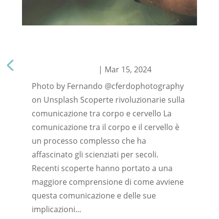
Scoperte rivoluzionarie sulla
La 
comunicazione tra corpo e cervello
di 
ItaliaDigitalWeb.it
|
Mar 15, 2024
Ita
Photo by Fernando @cferdophotography
La 
on Unsplash Scoperte rivoluzionarie sulla
dis
comunicazione tra corpo e cervello La
com
comunicazione tra il corpo e il cervello è
for
un processo complesso che ha
ani
affascinato gli scienziati per secoli.
e i
Recenti scoperte hanno portato a una
di 
maggiore comprensione di come avviene
app
questa comunicazione e delle sue
implicazioni...