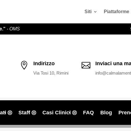
Siti
Piattaforme
e."
- OMS
Indirizzo
Inviaci una ma


Via Tosi 10, Rimini
info@calmalamente
ati
Staff
Casi Clinici
FAQ
Blog
Pren