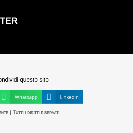
TTER
ndividi questo sito


Whatsapp
Linkedin
 | Tutti i diritti riservati