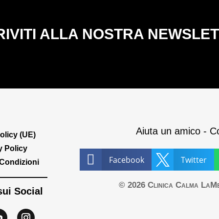
RIVITI ALLA NOSTRA NEWSLE
Aiuta un amico - Co
olicy (UE)
y Policy


Facebook
Twitter
 Condizioni
© 2026 Clinica Calma LaMente
sui Social