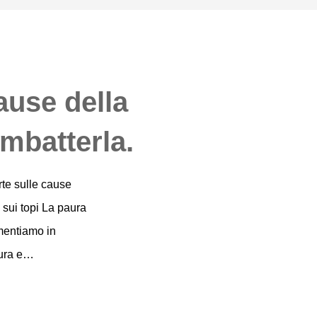
ause della
mbatterla.
te sulle cause
 sui topi La paura
imentiamo in
aura e…