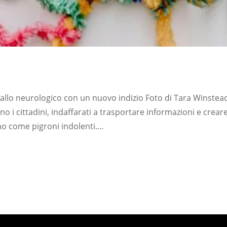
oria perduta: un giallo neurologico
iallo neurologico con un nuovo indizio Foto di Tara Winstea
ono i cittadini, indaffarati a trasportare informazioni e creare
o come pigroni indolenti....