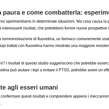
a paura e come combatterla: esperime
i noi sperimentiamo in determinate situazioni. Ma cosa causa l
 interessanti risultati, che potrebbero fornire nuove prospettive 
 la somministrazione di fluoxetina, un farmaco comunemente usat
I topi trattati con fluoxetina hanno mostrato una maggiore resisten
ni? I risultati di questo studio suggeriscono che potrebbe esserci
etina può aiutare i topi a evitare il PTSD, potrebbe avere un ef
te agli esseri umani
 confermare questi risultati e comprendere appieno i meccanismi
.