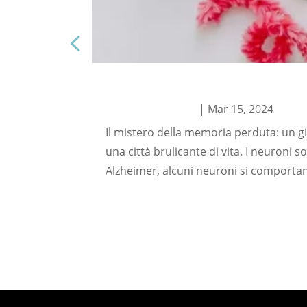
I neuroni pigri e il mistero della mem
ItaliaDigitalWeb.it
|
Mar 15, 2024
Il mistero della memoria perduta: un g
una città brulicante di vita. I neuroni s
Alzheimer, alcuni neuroni si comportan