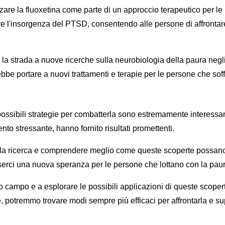
zare la fluoxetina come parte di un approccio terapeutico per l
re l'insorgenza del PTSD, consentendo alle persone di affrontare
ire la strada a nuove ricerche sulla neurobiologia della paura n
e portare a nuovi trattamenti e terapie per le persone che soffro
ossibili strategie per combatterla sono estremamente interessanti
to stressante, hanno fornito risultati promettenti.
la ricerca e comprendere meglio come queste scoperte possano 
erci una nuova speranza per le persone che lottano con la paura e
o campo e a esplorare le possibili applicazioni di queste scop
ne, potremmo trovare modi sempre più efficaci per affrontarla e su