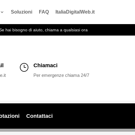
Soluzioni
FAQ
ItaliaDigitalWeb.it
Se hai bisogno di aiuto, chiama a qualsiasi ora
il
Chiamaci
}
.it
Per emergenze chiama 24/7
otazioni
Contattaci